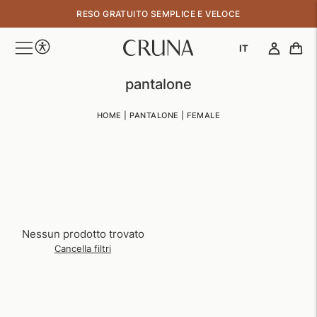
↵
↵
↵
↵
Skip to content
Skip to menu
Skip to footer
Open Accessibility Widget
RESO GRATUITO SEMPLICE E VELOCE
IT
pantalone
HOME
|
PANTALONE
|
FEMALE
Nessun prodotto trovato
Cancella filtri