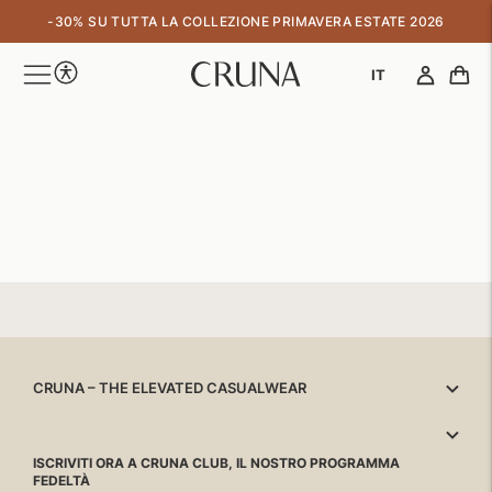
↵
↵
↵
↵
Skip to content
Skip to menu
Skip to footer
Open Accessibility Widget
-30% SU TUTTA LA COLLEZIONE PRIMAVERA ESTATE 2026
IT
CRUNA – THE ELEVATED CASUALWEAR
ISCRIVITI ORA A CRUNA CLUB, IL NOSTRO PROGRAMMA
FEDELTÀ