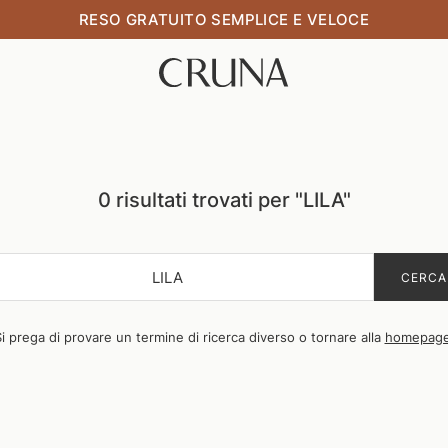
RESO GRATUITO SEMPLICE E VELOCE
Risultati
0 risultati trovati per "LILA"
della
ricerca:
CA
CERCA
DOTTI,
COLI,
i prega di provare un termine di ricerca diverso o tornare alla
homepag
INE