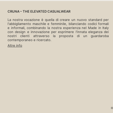
tasche che 
alla moda. 
mentre il d
CRUNA – THE ELEVATED CASUALWEAR
donna
.
La nostra vocazione è quella di creare un nuovo standard per
Il modello A
l'abbigliamento maschile e femminile, bilanciando codici formali
e rilassat
e informali, combinando la nostra esperienza nel Made in Italy
spostata.
con design e innovazione per esprimere l'innata eleganza dei
disponibile
nostri clienti attraverso la proposta di un guardaroba
contemporaneo e ricercato.
Altre info
©