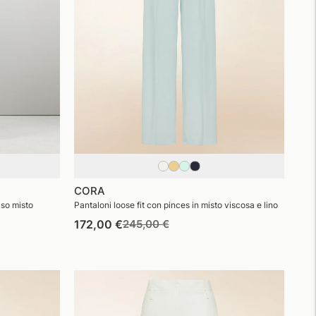
CORA
aso misto
Pantaloni loose fit con pinces in misto viscosa e lino
Prezzo
Prezzo
172,00 €
245,00 €
di
di
listino
vendita