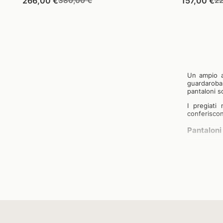
Prezzo
266,00 €
380,00 €
157,00 €
22
di
di
di
listino
vendita
li
Un ampio 
guardaroba
pantaloni so
I pregiati
conferiscon
Pantaloni 
Dai classici
gamma di v
occasione.
Il nostro 
cui è reali
alla sua co
suo legger
Il modello 