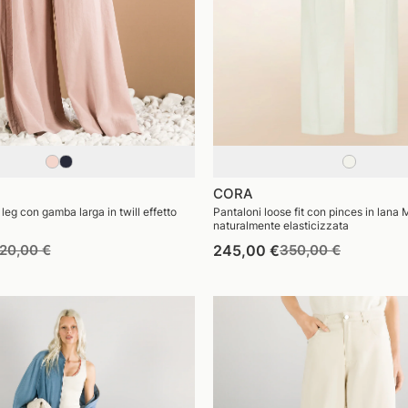
CORA
leg con gamba larga in twill effetto
Pantaloni loose fit con pinces in lana
naturalmente elasticizzata
rezzo
Prezzo
Prezzo
Prezzo
20,00 €
245,00 €
350,00 €
i
di
di
di
istino
vendita
listino
vendita