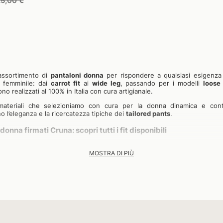
Prezzo
5,00 €
di
stino
vendita
assortimento di
pantaloni donna
per rispondere a qualsiasi esigenza 
 femminile: dai
carrot fit
ai
wide leg
, passando per i modelli
loose 
no realizzati al 100% in Italia con cura artigianale.
 materiali che selezioniamo con cura per la donna dinamica e co
o l’eleganza e la ricercatezza tipiche dei
tailored pants
.
donna firmati Cruna: scopri tutti i fit disponibili
slim fit
ai pantaloni
regular fit
, la nostra variegata collezione compren
MOSTRA DI PIÙ
estibilità diverse pensate per soddisfare ogni necessità in termini
pantalone
carrot fit
Deva combina stile e praticità, la gabardina di coton
zzato lo rendono adatto tanto ai contesti casual quanto a quelli più for
mpattezza e resistenza, la gabardina è perfetta per ogni periodo dell’ann
o effetto luminoso dona a questi
pantaloni eleganti donna
un tocco di r
Taylor, parte della proposta di
pantaloni wide leg
, in collezione, è un mo