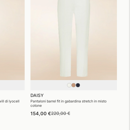
DAISY
ll di lyocell
Pantaloni barrel fit in gabardina stretch in misto
cotone
Prezzo
Prezzo
154,00 €
220,00 €
di
di
listino
vendita