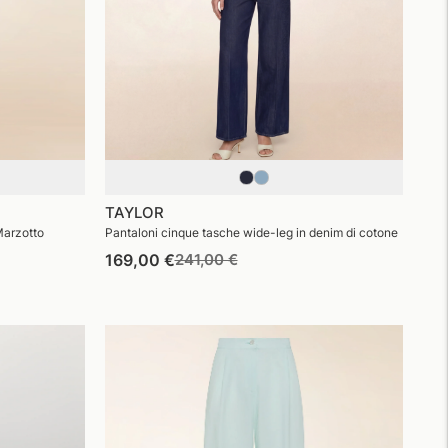
TAYLOR
 Marzotto
Pantaloni cinque tasche wide-leg in denim di cotone
Prezzo
Prezzo
169,00 €
241,00 €
di
di
listino
vendita