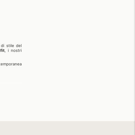
di stile del
fit
, i nostri
ntemporanea
de una vasta
 di stile e
e stretch in
mali. Grazie
o, mentre il
affinatezza.
dello cinque