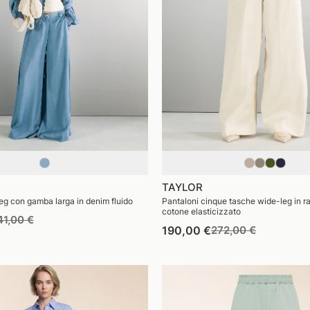
TAYLOR
eg con gamba larga in denim fluido
Pantaloni cinque tasche wide-leg in r
cotone elasticizzato
rezzo
Prezzo
41,00 €
Prezzo
Prezzo
190,00 €
272,00 €
di
di
di
stino
vendita
listino
vendita