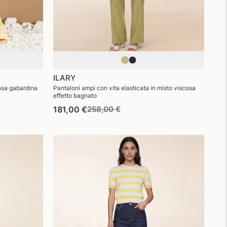
ILARY
uosa gabardina
Pantaloni ampi con vita elasticata in misto viscosa
effetto bagnato
Prezzo
Prezzo
181,00 €
258,00 €
di
di
listino
vendita