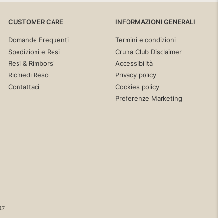
ofisticato e
te la gamba,
aloni larghi
CUSTOMER CARE
INFORMAZIONI GENERALI
ilità morbida
Domande Frequenti
Termini e condizioni
te chiusura
Spedizioni e Resi
Cruna Club Disclaimer
cia Dinah,
Resi & Rimborsi
Accessibilità
Richiedi Reso
Privacy policy
Contattaci
Cookies policy
Preferenze Marketing
47