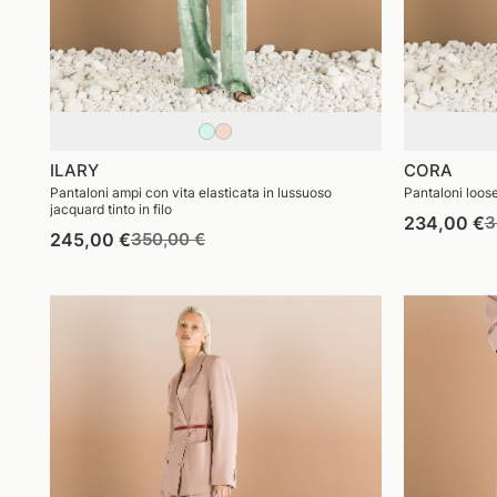
ILARY
CORA
Pantaloni ampi con vita elasticata in lussuoso
Pantaloni loose
jacquard tinto in filo
P
234,00 €
3
Prezzo
Prezzo
245,00 €
350,00 €
d
di
di
l
listino
vendita