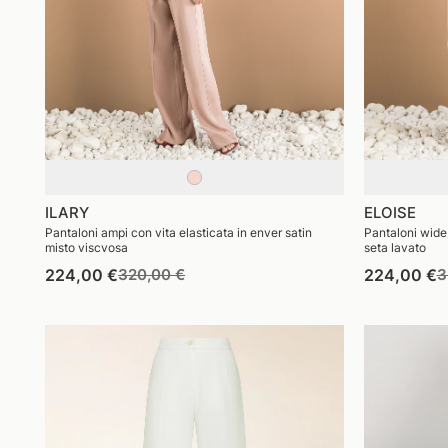
ILARY
ELOISE
Pantaloni ampi con vita elasticata in enver satin
Pantaloni wide 
misto viscvosa
seta lavato
Prezzo
Prezzo
P
224,00 €
320,00 €
224,00 €
3
di
di
d
listino
vendita
l