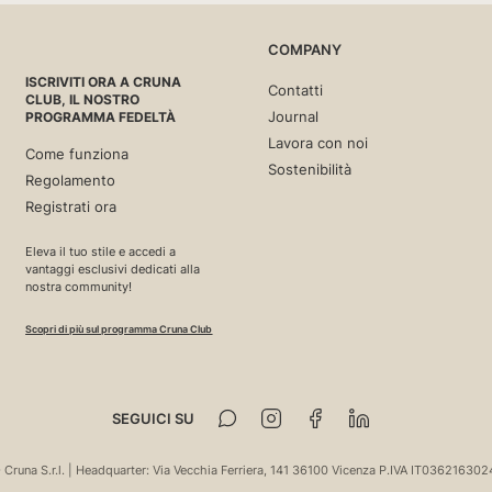
con fit ampio, gamba a palazzo e vita alta, ideale per creare un look s
Il velluto a coste in cui è proposto in collezione, avvolge morbidamen
ettaglio dei bottoni logati completa il design distintivo di questi
pant
COMPANY
ISCRIVITI ORA A CRUNA
my è perfetto per chi è alla ricerca di un modello a vita alta dalla vestib
Contatti
CLUB, IL NOSTRO
a. È caratterizzato da una doppia pince, un tirapancia e un’elegan
Journal
PROGRAMMA FEDELTÀ
 Proponiamo i nostri
tailored trousers
in abbinamento con la cami
 nello stesso tessuto e colore, per un effetto coordinato e di tendenza.
Lavora con noi
Come funziona
Sostenibilità
Regolamento
Registrati ora
Eleva il tuo stile e accedi a
vantaggi esclusivi dedicati alla
nostra community!
Scopri di più sul programma Cruna Club
SEGUICI SU
 Cruna S.r.l. | Headquarter: Via Vecchia Ferriera, 141 36100 Vicenza P.IVA IT036216302