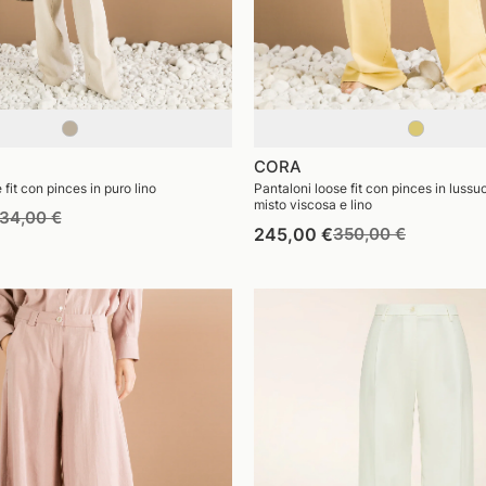
CORA
 fit con pinces in puro lino
Pantaloni loose fit con pinces in luss
misto viscosa e lino
rezzo
Prezzo
34,00 €
Prezzo
Prezzo
245,00 €
350,00 €
i
di
di
di
istino
vendita
listino
vendita