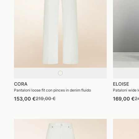
CORA
ELOISE
Pantaloni loose fit con pinces in denim fluido
Pataloni wide l
Prezzo
Prezzo
P
153,00 €
219,00 €
169,00 €
2
di
di
di
listino
vendita
li