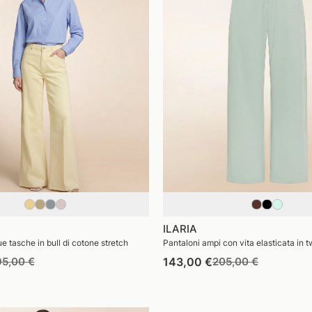
ILARIA
e tasche in bull di cotone stretch
Pantaloni ampi con vita elasticata in twi
rezzo
Prezzo
Prezzo
Prezzo
95,00 €
143,00 €
205,00 €
di
di
di
stino
vendita
listino
vendita