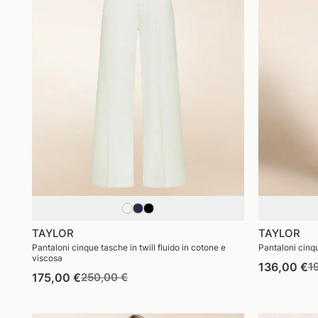
TAYLOR
TAYLOR
Pantaloni cinque tasche in twill fluido in cotone e
Pantaloni cinqu
viscosa
P
136,00 €
1
Prezzo
Prezzo
175,00 €
250,00 €
di
di
di
li
listino
vendita