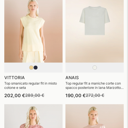
VITTORIA
ANAIS
Top smanicato regular fit in misto
Top regular fit a maniche corte con
cotone e seta
spacco posteriore in lana Marzotto
naturalmente elasticizzata
Prezzo
Prezzo
Prezzo
Prezzo
202,00 €
289,00 €
190,00 €
272,00 €
di
di
di
di
listino
vendita
listino
vendita