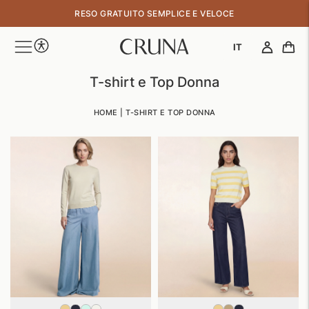
↵
↵
↵
↵
Skip to content
Skip to menu
Skip to footer
Open Accessibility Widget
RESO GRATUITO SEMPLICE E VELOCE
100% MADE IN ITALY
IT
T-shirt e Top Donna
HOME
|
T-SHIRT E TOP DONNA