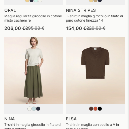
OPAL
NINA STRIPES
Maglia regular fit girocollo in cotone
T-shirt in maglia girocollo in filato di
misto cachemire
puro cotone finezza 14
Prezzo
Prezzo
Prezzo
Prezzo
206,00 €
295,00 €
154,00 €
220,00 €
di
di
di
di
listino
vendita
listino
vendita
NINA
ELSA
T-shirt in maglia girocollo in filato di
T-shirt in maglia con scollo a V in
seta e cotone
seta e cotone