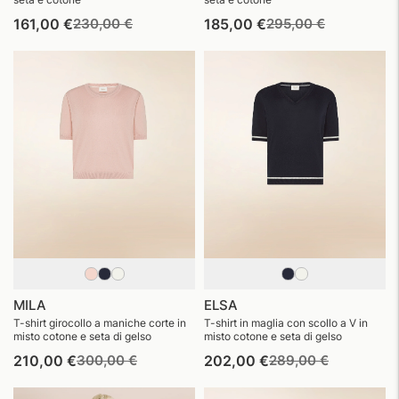
Prezzo
Prezzo
Prezzo
Prezzo
161,00 €
230,00 €
185,00 €
295,00 €
di
di
di
di
listino
vendita
listino
vendita
MILA
ELSA
T-shirt girocollo a maniche corte in
T-shirt in maglia con scollo a V in
misto cotone e seta di gelso
misto cotone e seta di gelso
Prezzo
Prezzo
Prezzo
Prezzo
210,00 €
300,00 €
202,00 €
289,00 €
di
di
di
di
listino
vendita
listino
vendita