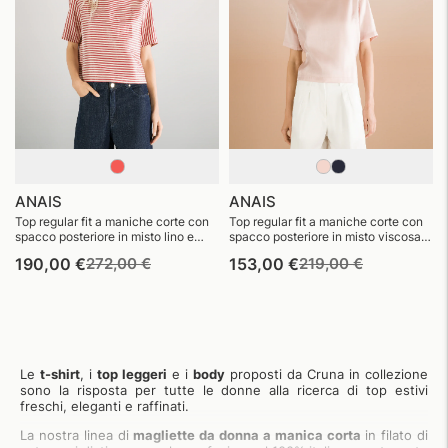
ANAIS
ANAIS
Top regular fit a maniche corte con
Top regular fit a maniche corte con
spacco posteriore in misto lino e
spacco posteriore in misto viscosa
viscosa a righe
effetto bagnato
Prezzo
Prezzo
Prezzo
Prezzo
190,00 €
272,00 €
153,00 €
219,00 €
di
di
di
di
listino
vendita
listino
vendita
Le
t-shirt
, i
top leggeri
e i
body
proposti da Cruna in collezione
sono la risposta per tutte le donne alla ricerca di top estivi
freschi, eleganti e raffinati.
La nostra linea di
magliette da donna a manica corta
in filato di