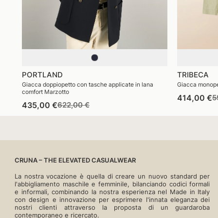
PORTLAND
TRIBECA
Giacca doppiopetto con tasche applicate in lana
Giacca monopett
comfort Marzotto
P
414,00 €
5
Prezzo
Prezzo
435,00 €
622,00 €
di
di
di
li
listino
vendita
CRUNA – THE ELEVATED CASUALWEAR
La nostra vocazione è quella di creare un nuovo standard per
l'abbigliamento maschile e femminile, bilanciando codici formali
e informali, combinando la nostra esperienza nel Made in Italy
con design e innovazione per esprimere l'innata eleganza dei
nostri clienti attraverso la proposta di un guardaroba
contemporaneo e ricercato.