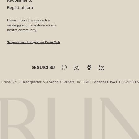
Regolamento
Registrati ora
Eleva il tuo stile e accedi a
vantaggi esclusivi dedicati alla
nostra community!
Scopri di più sul programma Cruna Club
SEGUICI SU
 Cruna S.r.l. | Headquarter: Via Vecchia Ferriera, 141 36100 Vicenza P.IVA IT036216302