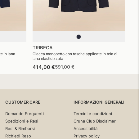
TRIBECA
e in lana
Giacca monopetto con tasche applicate in tela di
lana elasticizzata
Prezzo
Prezzo
414,00 €
591,00 €
di
di
listino
vendita
CUSTOMER CARE
INFORMAZIONI GENERALI
Domande Frequenti
Termini e condizioni
Spedizioni e Resi
Cruna Club Disclaimer
Resi & Rimborsi
Accessibilità
Richiedi Reso
Privacy policy