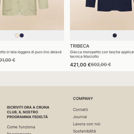
TRIBECA
o in tela leggera di puro lino delavè
Giacca monopetto con tasche applicat
tecnica Marzotto
rezzo
Prezzo
91,00 €
Prezzo
Prezzo
421,00 €
602,00 €
di
di
di
stino
vendita
listino
vendita
COMPANY
ISCRIVITI ORA A CRUNA
Contatti
CLUB, IL NOSTRO
Journal
PROGRAMMA FEDELTÀ
Lavora con noi
Come funziona
Sostenibilità