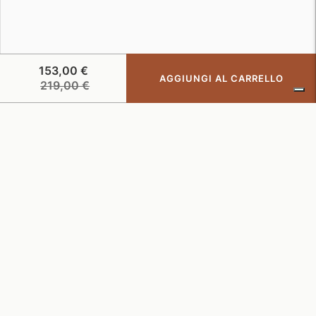
153,00 €
AGGIUNGI AL CARRELLO
Prezzo
219,00 €
di
listino
CRUNA – THE ELEVATED CASUALWEAR
ISCRIVITI ORA A CRUNA CLUB, IL NOSTRO PROGRAMMA
FEDELTÀ
COMPANY