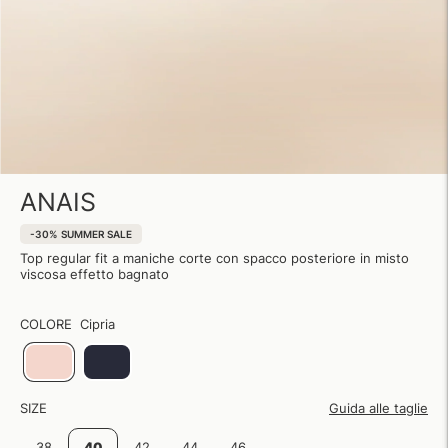
ANAIS
-30%
SUMMER SALE
Top regular fit a maniche corte con spacco posteriore in misto
viscosa effetto bagnato
COLORE
Cipria
SIZE
Guida alle taglie
38
40
42
44
46