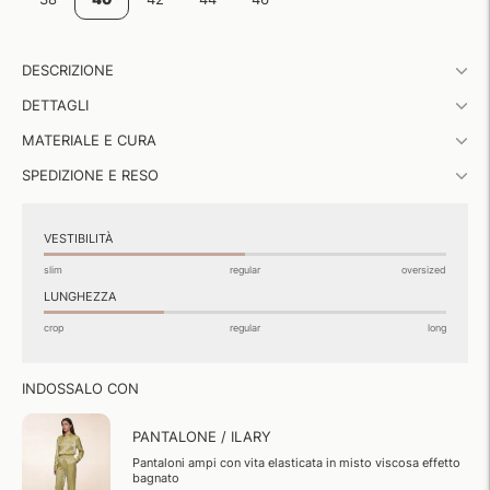
Aggiungere
DESCRIZIONE
un
prodotto
DETTAGLI
al
carrello...
MATERIALE E CURA
SPEDIZIONE E RESO
VESTIBILITÀ
slim
regular
oversized
LUNGHEZZA
crop
regular
long
INDOSSALO CON
PANTALONE / ILARY
Pantaloni ampi con vita elasticata in misto viscosa effetto
bagnato