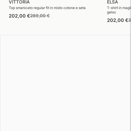
VITTORIA
ELSA
Top smanicato regular fit in misto cotone e seta
T-shirt in magl
gelso
Prezzo
Prezzo
202,00 €
289,00 €
P
202,00 €
2
di
di
d
listino
vendita
l