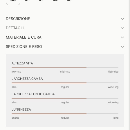
Aggiungere
DESCRIZIONE
un
prodotto
DETTAGLI
al
carrello...
MATERIALE E CURA
SPEDIZIONE E RESO
ALTEZZA VITA
low-rise
mid-rise
high-rise
LARGHEZZA GAMBA
slim
regular
wide-leg
LARGHEZZA FONDO GAMBA
slim
regular
wide-leg
LUNGHEZZA
shorts
regular
long