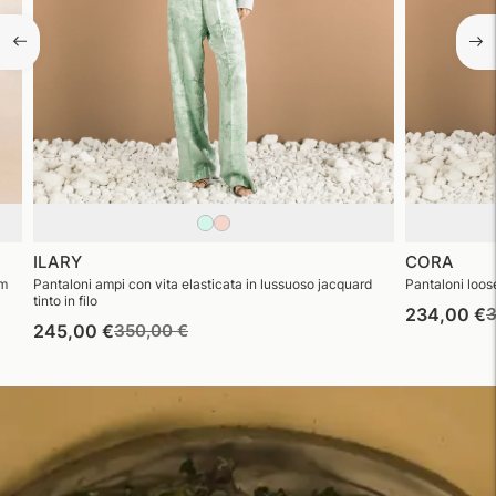
ILARY
CORA
im
Pantaloni ampi con vita elasticata in lussuoso jacquard
Pantaloni loose
tinto in filo
P
234,00 €
3
Prezzo
Prezzo
245,00 €
350,00 €
d
di
di
l
listino
vendita