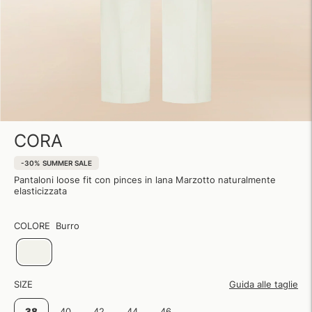
CORA
-30%
SUMMER SALE
Pantaloni loose fit con pinces in lana Marzotto naturalmente
elasticizzata
COLORE
Burro
SIZE
Guida alle taglie
38
40
42
44
46