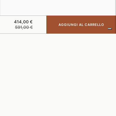
414,00 €
AGGIUNGI AL CARRELLO
Prezzo
591,00 €
di
listino
CRUNA – THE ELEVATED CASUALWEAR
ISCRIVITI ORA A CRUNA CLUB, IL NOSTRO PROGRAMMA
FEDELTÀ
COMPANY