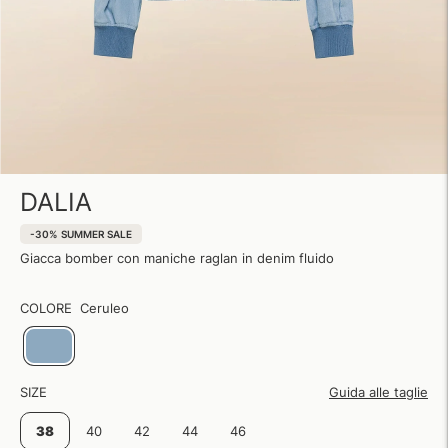
DALIA
-30%
SUMMER SALE
Giacca bomber con maniche raglan in denim fluido
COLORE
Ceruleo
SIZE
Guida alle taglie
38
40
42
44
46