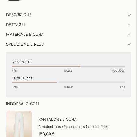
Aggiungere
DESCRIZIONE
un
prodotto
DETTAGLI
al
carrello...
MATERIALE E CURA
SPEDIZIONE E RESO
VESTIBILITÀ
slim
regular
oversized
LUNGHEZZA
crop
regular
long
INDOSSALO CON
PANTALONE / CORA
Pantaloni loose fit con pinces in denim fluido
153,00 €