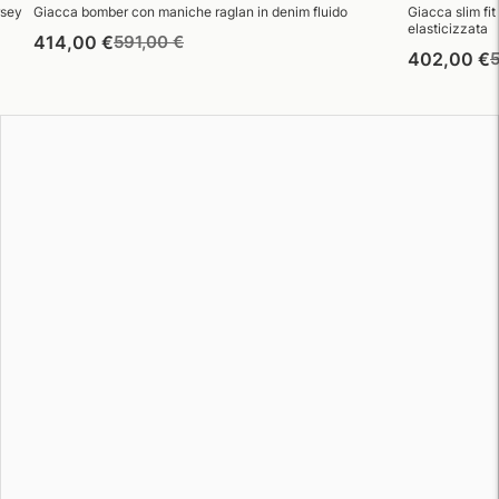
rsey
Giacca bomber con maniche raglan in denim fluido
Giacca slim fi
elasticizzata
Prezzo
Prezzo
414,00 €
591,00 €
P
402,00 €
di
di
d
listino
vendita
l