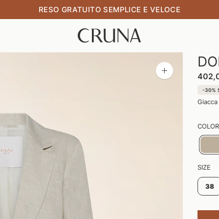
100% MADE IN ITALY
DO
Zoom
402,
immagine
-30%
Giacca 
COLOR
SIZE
38