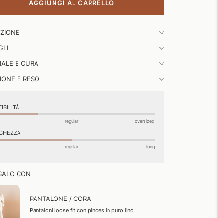
AGGIUNGI AL CARRELLO
gere
IZIONE
to
GLI
...
IALE E CURA
IONE E RESO
IBILITÀ
regular
oversized
GHEZZA
regular
long
SALO CON
PANTALONE / CORA
Pantaloni loose fit con pinces in puro lino