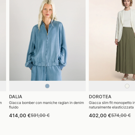
DALIA
DOROTEA
in
Giacca bomber con maniche raglan in denim
Giacca slim fit monopetto i
o
fluido
naturalmente elasticizzata
Prezzo
Prezzo
Prezzo
P
414,00 €
591,00 €
402,00 €
574,00 €
di
di
di
di
listino
vendita
listino
v