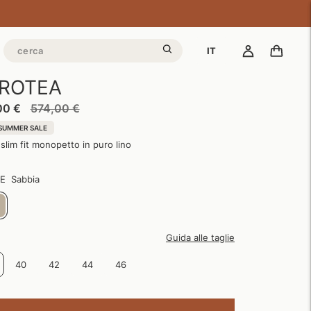
IT
ROTEA
Prezzo
00 €
574,00 €
di
SUMMER SALE
listino
slim fit monopetto in puro lino
E
Sabbia
Guida alle taglie
40
42
44
46