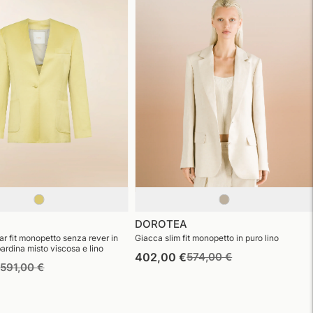
DOROTEA
ar fit monopetto senza rever in
Giacca slim fit monopetto in puro lino
ardina misto viscosa e lino
Prezzo
Prezzo
402,00 €
574,00 €
Prezzo
Prezzo
€
591,00 €
di
di
di
di
listino
vendita
listino
vendita