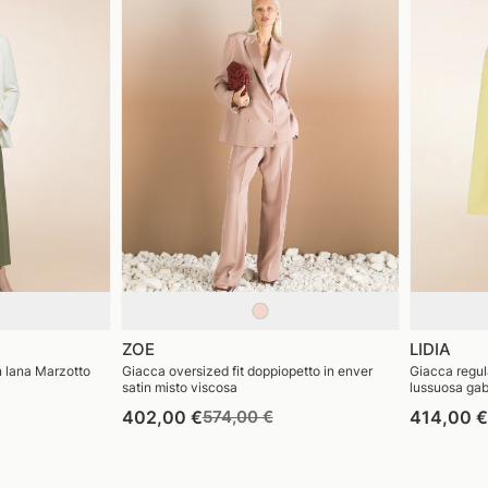
ZOE
LIDIA
n lana Marzotto
Giacca oversized fit doppiopetto in enver
Giacca regul
satin misto viscosa
lussuosa gab
rezzo
Prezzo
Prezzo
402,00 €
574,00 €
414,00 
di
di
endita
listino
vendita