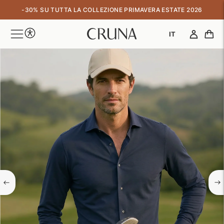
↵
↵
↵
↵
Skip to content
Skip to menu
Skip to footer
Open Accessibility Widget
-30% SU TUTTA LA COLLEZIONE PRIMAVERA ESTATE 2026
IT