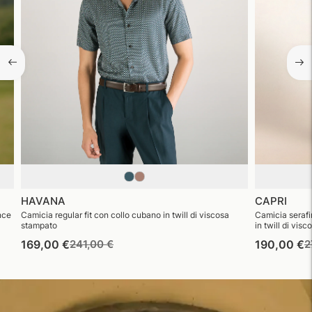
HAVANA
CAPRI
nce
Camicia regular fit con collo cubano in twill di viscosa
Camicia serafin
stampato
in twill di vis
Prezzo
Prezzo
P
169,00 €
241,00 €
190,00 €
2
di
di
d
listino
vendita
l