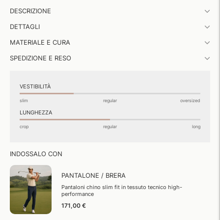
Aggiungere
DESCRIZIONE
un
prodotto
DETTAGLI
al
carrello...
MATERIALE E CURA
SPEDIZIONE E RESO
VESTIBILITÀ
slim
regular
oversized
LUNGHEZZA
crop
regular
long
INDOSSALO CON
PANTALONE / BRERA
Pantaloni chino slim fit in tessuto tecnico high-
performance
171,00 €