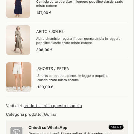
Camicia corta oversize in leggero popeline elasticizzato
misto cotone
147,00 €
ABITO / SOLEIL
Abito chemisier regular fit con gonna ampia in leggero
popeline elasticizzato misto cotone
308,00 €
SHORTS / PETRA
Shorts con doppie pinces in leggero popeline
elasticizzato misto cotone
139,00 €
Vedi altri
prodotti simili a questo modello
Categoria prodotto:
Gonna
Chiedi su WhatsApp
ONLINE
Domande o dubbi? Siamo online, ti risponderemo a