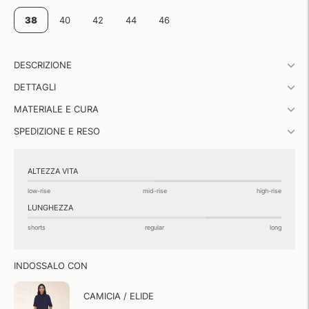
38
40
42
44
46
Aggiungere
DESCRIZIONE
un
prodotto
DETTAGLI
al
carrello...
MATERIALE E CURA
SPEDIZIONE E RESO
ALTEZZA VITA
low-rise
mid-rise
high-rise
LUNGHEZZA
shorts
regular
long
INDOSSALO CON
CAMICIA / ELIDE