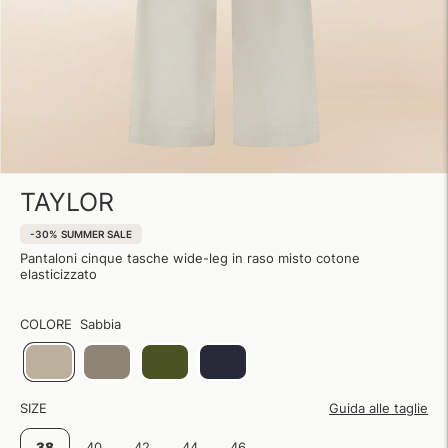
TAYLOR
-30%
SUMMER SALE
Pantaloni cinque tasche wide-leg in raso misto cotone
elasticizzato
COLORE
Sabbia
SIZE
Guida alle taglie
38
40
42
44
46