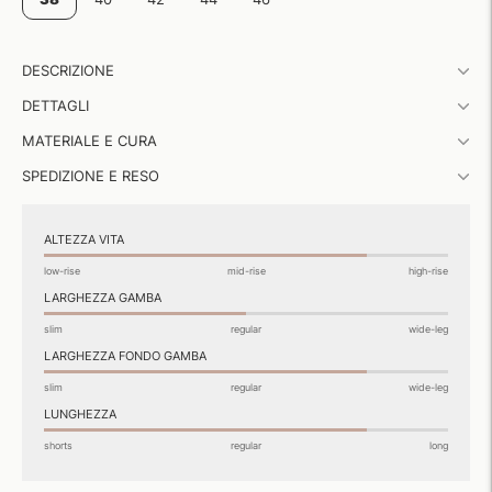
Aggiungere
DESCRIZIONE
un
prodotto
DETTAGLI
al
carrello...
MATERIALE E CURA
SPEDIZIONE E RESO
ALTEZZA VITA
low-rise
mid-rise
high-rise
LARGHEZZA GAMBA
slim
regular
wide-leg
LARGHEZZA FONDO GAMBA
slim
regular
wide-leg
LUNGHEZZA
shorts
regular
long