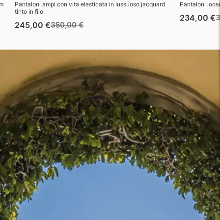
im
Pantaloni ampi con vita elasticata in lussuoso jacquard
Pantaloni loose
tinto in filo
P
234,00 €
3
Prezzo
Prezzo
245,00 €
350,00 €
d
di
di
l
listino
vendita