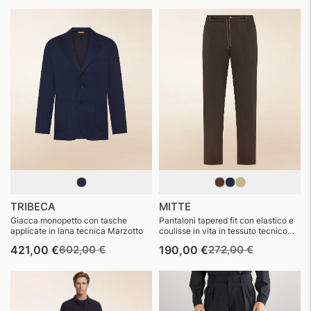
di
di
di
di
listino
vendita
listino
vendita
TRIBECA
MITTE
Giacca monopetto con tasche
Pantaloni tapered fit con elastico e
applicate in lana tecnica Marzotto
coulisse in vita in tessuto tecnico
seersucker traspirante
Prezzo
Prezzo
Prezzo
Prezzo
421,00 €
602,00 €
190,00 €
272,00 €
di
di
di
di
listino
vendita
listino
vendita