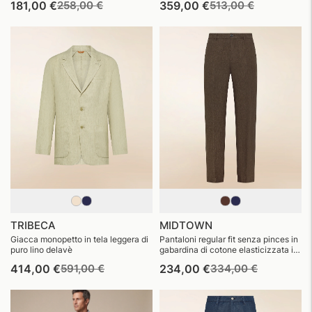
Prezzo
Prezzo
Prezzo
Prezzo
181,00 €
258,00 €
359,00 €
513,00 €
di
di
di
di
listino
vendita
listino
vendita
TRIBECA
MIDTOWN
Giacca monopetto in tela leggera di
Pantaloni regular fit senza pinces in
puro lino delavè
gabardina di cotone elasticizzata in
puro lino delavè
Prezzo
Prezzo
Prezzo
Prezzo
414,00 €
591,00 €
234,00 €
334,00 €
di
di
di
di
listino
vendita
listino
vendita