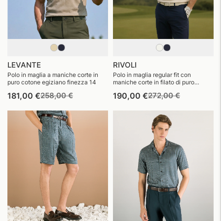
LEVANTE
RIVOLI
Polo in maglia a maniche corte in
Polo in maglia regular fit con
puro cotone egiziano finezza 14
maniche corte in filato di puro
cotone egiziano finezza 14
Prezzo
Prezzo
Prezzo
Prezzo
181,00 €
258,00 €
190,00 €
272,00 €
di
di
di
di
listino
vendita
listino
vendita