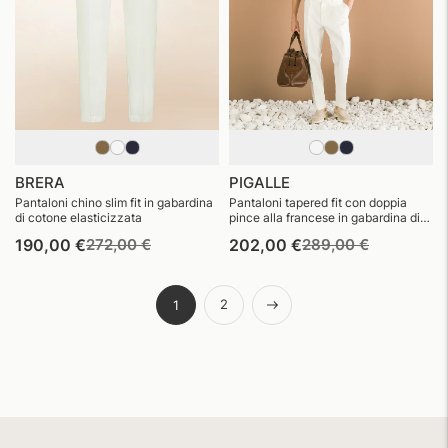
BRERA
PIGALLE
Pantaloni chino slim fit in gabardina
Pantaloni tapered fit con doppia
di cotone elasticizzata
pince alla francese in gabardina di
cotone elasticizzata
Prezzo
Prezzo
Prezzo
Prezzo
190,00 €
272,00 €
202,00 €
289,00 €
di
di
di
di
listino
vendita
listino
vendita
Successiva
2
1