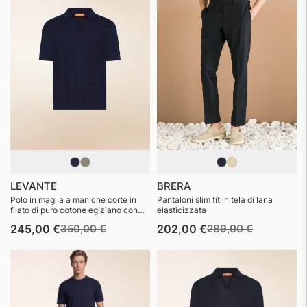
LEVANTE
BRERA
Polo in maglia a maniche corte in
Pantaloni slim fit in tela di lana
filato di puro cotone egiziano con
elasticizzata
punto decorativo finezza 14
Prezzo
Prezzo
Prezzo
Prezzo
245,00 €
350,00 €
202,00 €
289,00 €
di
di
di
di
listino
vendita
listino
vendita