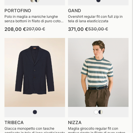
PORTOFINO
GAND
Polo in maglia a maniche lunghe
Overshirt regular fit con full zip in
senza bottoni in filato di puro cotone
tela di lana elasticizzata
egiziano finezza 14
Prezzo
Prezzo
Prezzo
Prezzo
208,00 €
297,00 €
371,00 €
530,00 €
di
di
di
di
listino
vendita
listino
vendita
TRIBECA
NIZZA
Giacca monopetto con tasche
Maglia girocollo regular fit con
applicate in tela di lana elasticizzata
motivo rigato in filato di puro cotone