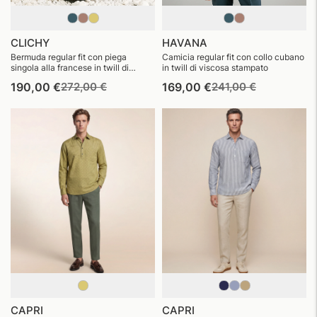
CLICHY
HAVANA
Bermuda regular fit con piega
Camicia regular fit con collo cubano
singola alla francese in twill di
in twill di viscosa stampato
viscosa stampato
Prezzo
Prezzo
Prezzo
Prezzo
190,00 €
272,00 €
169,00 €
241,00 €
di
di
di
di
listino
vendita
listino
vendita
CAPRI
CAPRI