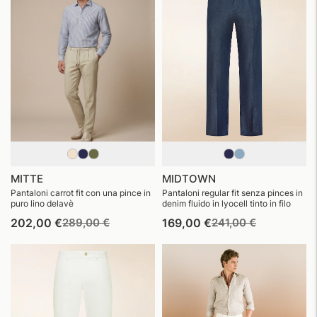
MITTE
MIDTOWN
Pantaloni carrot fit con una pince in
Pantaloni regular fit senza pinces in
puro lino delavè
denim fluido in lyocell tinto in filo
Prezzo
Prezzo
Prezzo
Prezzo
202,00 €
289,00 €
169,00 €
241,00 €
di
di
di
di
listino
vendita
listino
vendita