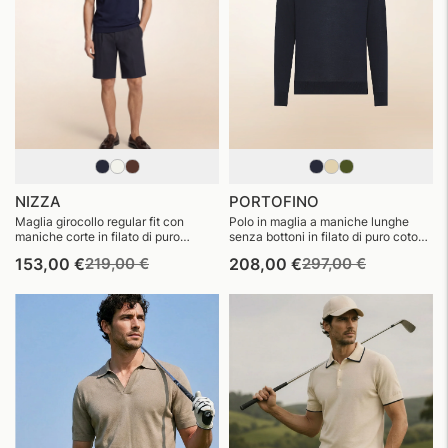
NIZZA
PORTOFINO
Maglia girocollo regular fit con
Polo in maglia a maniche lunghe
maniche corte in filato di puro
senza bottoni in filato di puro cotone
cotone egiziano finezza 14
egiziano finezza 14
Prezzo
Prezzo
Prezzo
Prezzo
153,00 €
219,00 €
208,00 €
297,00 €
di
di
di
di
listino
vendita
listino
vendita