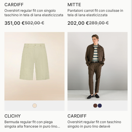
CARDIFF
MITTE
Overshirt regular fit con singolo
Pantaloni carrot fit con coulisse in
taschino in tela di lana elasticizzata
tela di lana elasticizzata
Prezzo
Prezzo
Prezzo
Prezzo
351,00 €
502,00 €
202,00 €
289,00 €
di
di
di
di
listino
vendita
listino
vendita
CLICHY
CARDIFF
Bermuda regular fit con piega
Overshirt regular fit con taschino
singola alla francese in puro lino
singolo in puro lino delavè
delavé