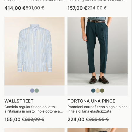
egiziano finezza 14
Prezzo
Prezzo
Prezzo
Prezzo
414,00 €
591,00 €
157,00 €
224,00 €
di
di
di
di
listino
vendita
listino
vendita
WALLSTREET
TORTONA UNA PINCE
Camicia regular fit con colletto
Pantaloni carrot fit con singola pince
all'italiana in misto lino e cotone a
in tela di lana elasticizzata
righe sottili
Prezzo
Prezzo
Prezzo
Prezzo
155,00 €
222,00 €
224,00 €
320,00 €
di
di
di
di
listino
vendita
listino
vendita