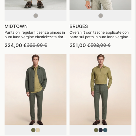
MIDTOWN
BRUGES
Pantaloni regular fit senza pinces in
Overshirt con tasche applicate con
pura lana vergine elasticizzata tinta
patta sul petto in pura lana vergine
in filo
elasticizzata tinta in filo
Prezzo
Prezzo
Prezzo
Prezzo
224,00 €
320,00 €
351,00 €
502,00 €
di
di
di
di
listino
vendita
listino
vendita