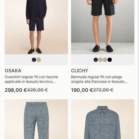
OSAKA
CLICHY
Overshirt regular fit con tasche
Bermuda regular fit con piega
applicate in tessuto tecnico
singola alla francese in tessuto
seersucker traspirante
tecnico seersucker traspirante
Prezzo
Prezzo
Prezzo
Prezzo
298,00 €
426,00 €
190,00 €
272,00 €
di
di
di
di
listino
vendita
listino
vendita