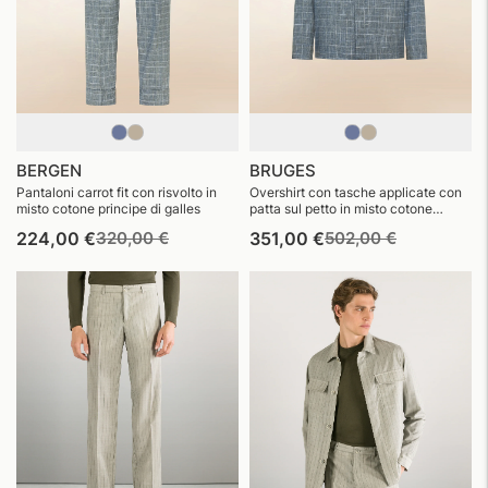
BERGEN
BRUGES
Pantaloni carrot fit con risvolto in
Overshirt con tasche applicate con
misto cotone principe di galles
patta sul petto in misto cotone
principe di galles
Prezzo
Prezzo
Prezzo
Prezzo
224,00 €
320,00 €
351,00 €
502,00 €
di
di
di
di
listino
vendita
listino
vendita