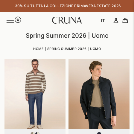
↵
↵
↵
↵
Skip to content
Skip to menu
Skip to footer
Open Accessibility Widget
RESO GRATUITO SEMPLICE E VELOCE
IT
Spring Summer 2026 | Uomo
HOME
|
SPRING SUMMER 2026 | UOMO