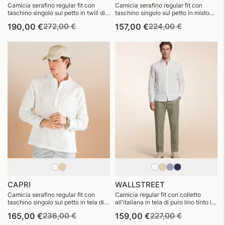
Camicia serafino regular fit con
Camicia serafino regular fit con
taschino singolo sul petto in twill di
taschino singolo sul petto in misto
viscosa stampato
lino e cotone a righe sottili
Prezzo
Prezzo
Prezzo
Prezzo
190,00 €
272,00 €
157,00 €
224,00 €
di
di
di
di
listino
vendita
listino
vendita
CAPRI
WALLSTREET
Camicia serafino regular fit con
Camicia regular fit con colletto
taschino singolo sul petto in tela di
all'italiana in tela di puro lino tinto in
puro lino tinto in filo
filo
Prezzo
Prezzo
Prezzo
Prezzo
165,00 €
236,00 €
159,00 €
227,00 €