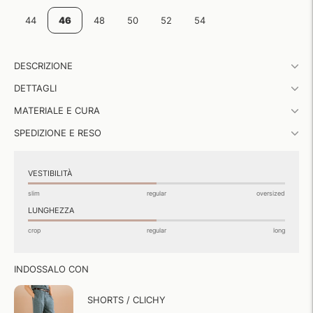
44
46
48
50
52
54
Aggiungere
DESCRIZIONE
un
prodotto
DETTAGLI
al
carrello...
MATERIALE E CURA
SPEDIZIONE E RESO
VESTIBILITÀ
slim
regular
oversized
LUNGHEZZA
crop
regular
long
INDOSSALO CON
SHORTS / CLICHY