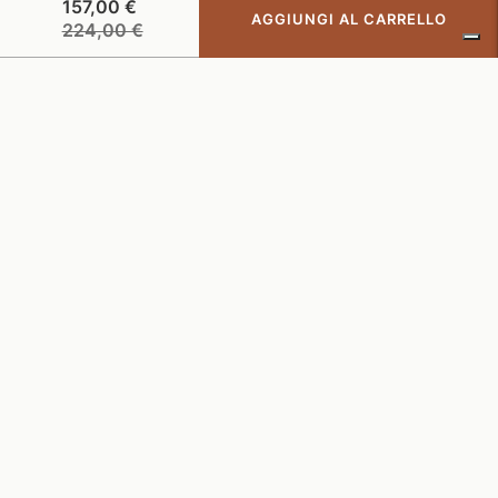
157,00 €
AGGIUNGI AL CARRELLO
Prezzo
224,00 €
di
listino
CRUNA – THE ELEVATED CASUALWEAR
ISCRIVITI ORA A CRUNA CLUB, IL NOSTRO PROGRAMMA
FEDELTÀ
COMPANY
CUSTOMER CARE
INFORMAZIONI GENERALI