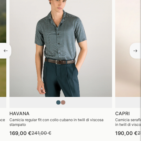
HAVANA
CAPRI
nce
Camicia regular fit con collo cubano in twill di viscosa
Camicia serafin
stampato
in twill di vis
Prezzo
Prezzo
P
169,00 €
241,00 €
190,00 €
2
di
di
d