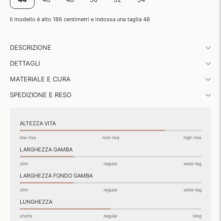
Il modello è alto 186 centimetri e indossa una taglia 48
Aggiungere
DESCRIZIONE
un
prodotto
DETTAGLI
al
carrello...
MATERIALE E CURA
SPEDIZIONE E RESO
ALTEZZA VITA
low-rise
mid-rise
high-rise
LARGHEZZA GAMBA
slim
regular
wide-leg
LARGHEZZA FONDO GAMBA
slim
regular
wide-leg
LUNGHEZZA
shorts
regular
long