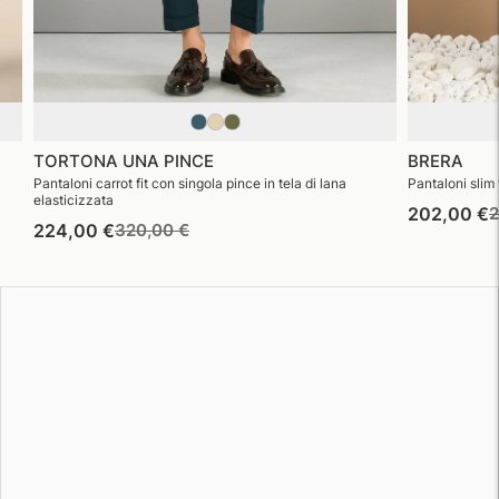
TORTONA UNA PINCE
BRERA
Pantaloni carrot fit con singola pince in tela di lana
Pantaloni slim f
elasticizzata
P
202,00 €
2
Prezzo
Prezzo
224,00 €
320,00 €
d
di
di
l
listino
vendita