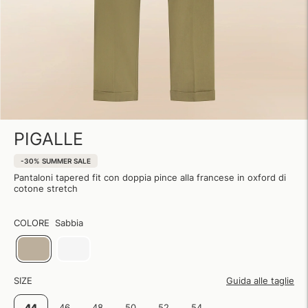
PIGALLE
-30%
SUMMER SALE
Pantaloni tapered fit con doppia pince alla francese in oxford di
cotone stretch
COLORE
Sabbia
SIZE
Guida alle taglie
44
46
48
50
52
54