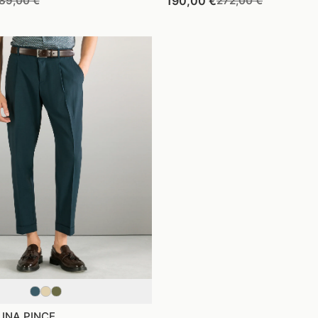
Prezzo
Prezzo
89,00 €
190,00 €
272,00 €
i
di
di
di
istino
vendita
listino
vendita
UNA PINCE