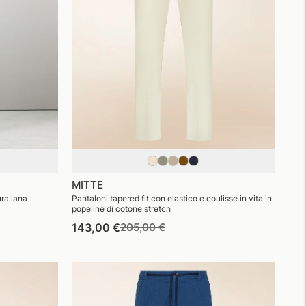
MITTE
ura lana
Pantaloni tapered fit con elastico e coulisse in vita in
popeline di cotone stretch
Prezzo
Prezzo
143,00 €
205,00 €
di
di
listino
vendita