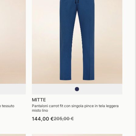
MITTE
n tessuto
Pantaloni carrot fit con singola pince in tela leggera
misto lino
Prezzo
Prezzo
144,00 €
205,00 €
di
di
listino
vendita