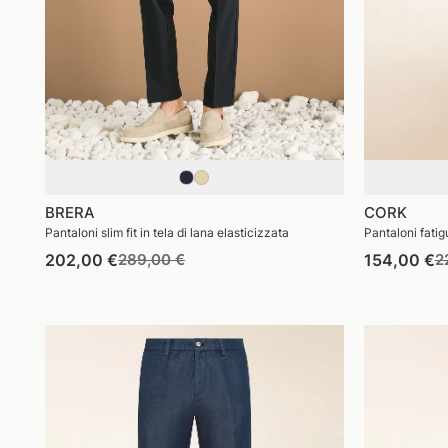
BRERA
CORK
Pantaloni slim fit in tela di lana elasticizzata
Pantaloni fatig
Prezzo
Prezzo
P
202,00 €
289,00 €
154,00 €
2
di
di
di
listino
vendita
li