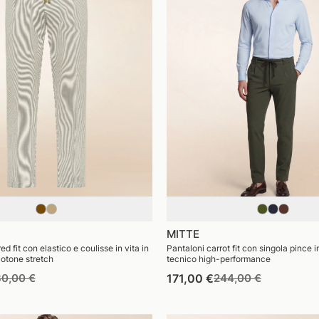
MITTE
d fit con elastico e coulisse in vita in
Pantaloni carrot fit con singola pince i
cotone stretch
tecnico high-performance
ezzo
Prezzo
Prezzo
Prezzo
0,00 €
171,00 €
244,00 €
di
di
di
stino
vendita
listino
vendita