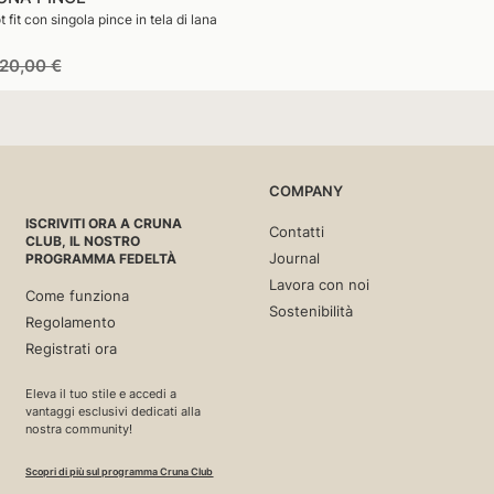
 fit con singola pince in tela di lana
rezzo
Prezzo
20,00 €
i
di
istino
vendita
COMPANY
ISCRIVITI ORA A CRUNA
Contatti
CLUB, IL NOSTRO
Journal
PROGRAMMA FEDELTÀ
Lavora con noi
Come funziona
Sostenibilità
Regolamento
Registrati ora
Eleva il tuo stile e accedi a
vantaggi esclusivi dedicati alla
nostra community!
Scopri di più sul programma Cruna Club