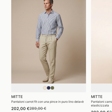
MITTE
MITTE
Pantaloni carrot fit con una pince in puro lino delavè
Pantaloni carrot
elasticizzata
Prezzo
Prezzo
202,00 €
289,00 €
P