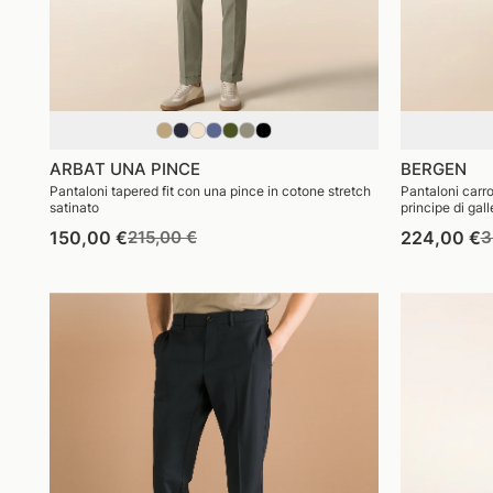
ARBAT UNA PINCE
BERGEN
Pantaloni tapered fit con una pince in cotone stretch
Pantaloni carro
satinato
principe di gall
Prezzo
Prezzo
P
150,00 €
215,00 €
224,00 €
3
di
di
d
listino
vendita
l