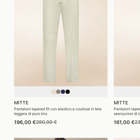
MITTE
MITTE
Pantaloni tapered fit con elastico e coulisse in tela
Pantaloni tapere
leggera di puro lino
seersucker di 
Prezzo
Prezzo
Pr
196,00 €
280,00 €
161,00 €
23
di
di
di
listino
vendita
li