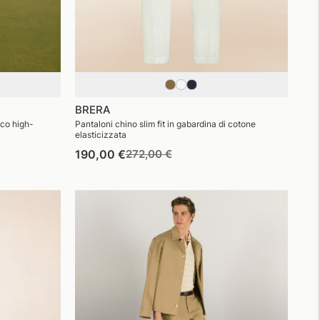
BRERA
ico high-
Pantaloni chino slim fit in gabardina di cotone
elasticizzata
Prezzo
Prezzo
190,00 €
272,00 €
di
di
listino
vendita