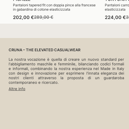
Pantaloni tapered fit con doppia pince alla francese
Pantaloni carrot
in gabardina di cotone elasticizzata
elasticizzata
Prezzo
Prezzo
P
202,00 €
289,00 €
224,00 €
3
di
di
d
listino
vendita
l
CRUNA – THE ELEVATED CASUALWEAR
La nostra vocazione è quella di creare un nuovo standard per
l'abbigliamento maschile e femminile, bilanciando codici formali
e informali, combinando la nostra esperienza nel Made in Italy
con design e innovazione per esprimere l'innata eleganza dei
nostri clienti attraverso la proposta di un guardaroba
contemporaneo e ricercato.
Altre info