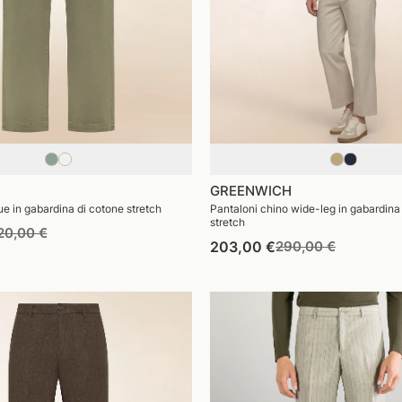
GREENWICH
ue in gabardina di cotone stretch
Pantaloni chino wide-leg in gabardina
stretch
rezzo
Prezzo
20,00 €
Prezzo
Prezzo
203,00 €
290,00 €
di
di
di
stino
vendita
listino
vendita