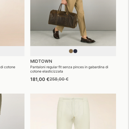
MIDTOWN
 di cotone
Pantaloni regular fit senza pinces in gabardina di
cotone elasticizzata
Prezzo
Prezzo
181,00 €
258,00 €
di
di
listino
vendita