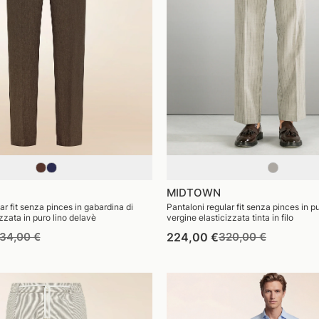
MIDTOWN
ar fit senza pinces in gabardina di
Pantaloni regular fit senza pinces in p
zzata in puro lino delavè
vergine elasticizzata tinta in filo
rezzo
Prezzo
Prezzo
Prezzo
34,00 €
224,00 €
320,00 €
i
di
di
di
istino
vendita
listino
vendita