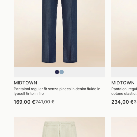
MIDTOWN
MIDTOWN
Pantaloni regular fit senza pinces in denim fluido in
Pantaloni regul
lyocell tinto in filo
cotone elastici
Prezzo
Prezzo
P
169,00 €
241,00 €
234,00 €
3
di
di
d
listino
vendita
l