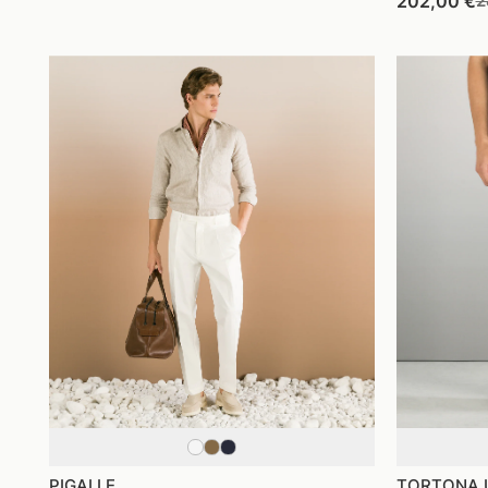
202,00 €
2
di
di
d
listino
vendita
l
PIGALLE
TORTONA 