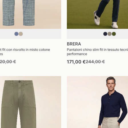
BRERA
t fit con risvolto in misto cotone
Pantaloni chino slim fit in tessuto tecn
es
performance
rezzo
Prezzo
Prezzo
Prezzo
20,00 €
171,00 €
244,00 €
i
di
di
di
istino
vendita
listino
vendita