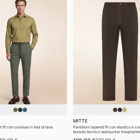
MITTE
 fit con coulisse in tela di lana
Pantaloni tapered fit con elastico e cou
tessuto tecnico seersucker traspirante
rezzo
Prezzo