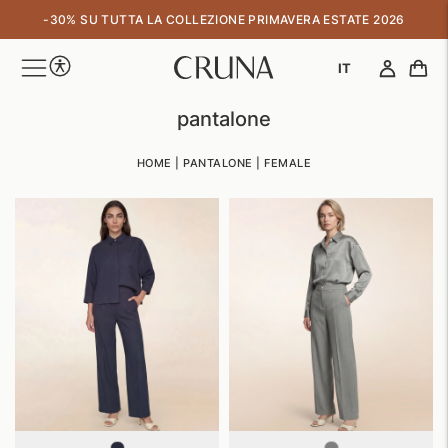
↵
↵
↵
↵
Skip to content
Skip to menu
Skip to footer
Open Accessibility Widget
-30% SU TUTTA LA COLLEZIONE PRIMAVERA ESTATE 2026
IT
pantalone
HOME
|
PANTALONE
|
FEMALE