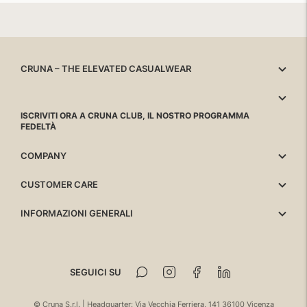
di
di
di
di
listino
vendita
listino
vendita
CRUNA – THE ELEVATED CASUALWEAR
ISCRIVITI ORA A CRUNA CLUB, IL NOSTRO PROGRAMMA
FEDELTÀ
COMPANY
CUSTOMER CARE
INFORMAZIONI GENERALI
SEGUICI SU
© Cruna S.r.l. | Headquarter: Via Vecchia Ferriera, 141 36100 Vicenza