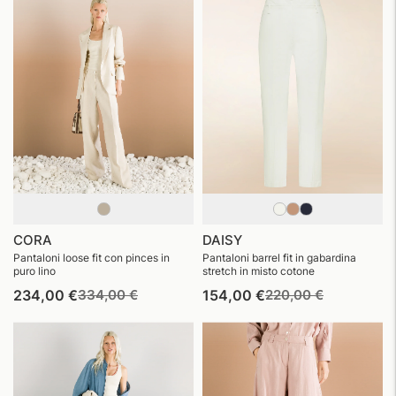
CORA
DAISY
Pantaloni loose fit con pinces in
Pantaloni barrel fit in gabardina
puro lino
stretch in misto cotone
Prezzo
Prezzo
Prezzo
Prezzo
234,00 €
334,00 €
154,00 €
220,00 €
di
di
di
di
listino
vendita
listino
vendita