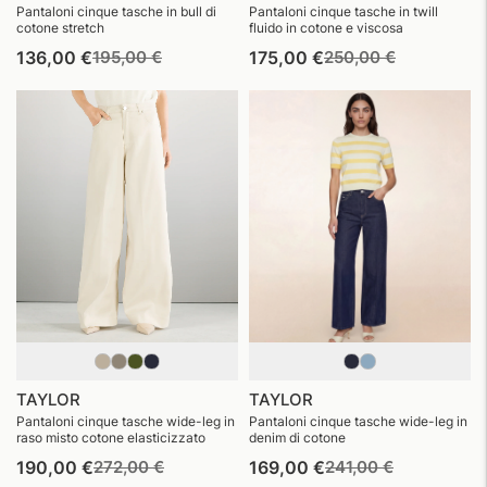
Pantaloni cinque tasche in bull di
Pantaloni cinque tasche in twill
cotone stretch
fluido in cotone e viscosa
Prezzo
Prezzo
Prezzo
Prezzo
136,00 €
195,00 €
175,00 €
250,00 €
di
di
di
di
listino
vendita
listino
vendita
TAYLOR
TAYLOR
Pantaloni cinque tasche wide-leg in
Pantaloni cinque tasche wide-leg in
raso misto cotone elasticizzato
denim di cotone
Prezzo
Prezzo
Prezzo
Prezzo
190,00 €
272,00 €
169,00 €
241,00 €