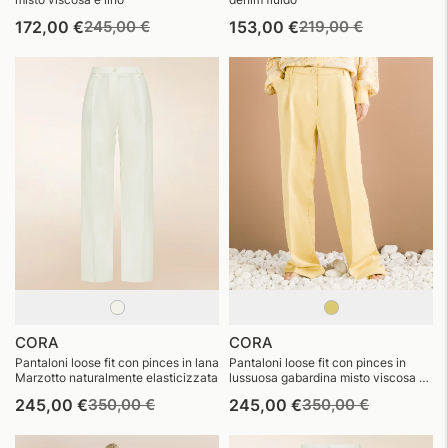
Prezzo
Prezzo
Prezzo
Prezzo
172,00 €
245,00 €
153,00 €
219,00 €
di
di
di
di
listino
vendita
listino
vendita
CORA
CORA
Pantaloni loose fit con pinces in lana
Pantaloni loose fit con pinces in
Marzotto naturalmente elasticizzata
lussuosa gabardina misto viscosa e
lino
Prezzo
Prezzo
Prezzo
Prezzo
245,00 €
350,00 €
245,00 €
350,00 €
di
di
di
di
listino
vendita
listino
vendita