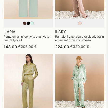
ILARIA
ILARY
Pantaloni ampi con vita elasticata in
Pantaloni ampi con vita elasticata in
twill di lyocell
enver satin misto viscvosa
Prezzo
Prezzo
Prezzo
Prezzo
143,00 €
205,00 €
224,00 €
320,00 €
di
di
di
di
listino
vendita
listino
vendita