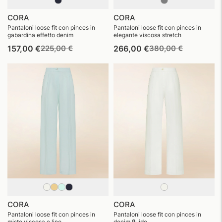
CORA
CORA
Pantaloni loose fit con pinces in
Pantaloni loose fit con pinces in
gabardina effetto denim
elegante viscosa stretch
Prezzo
Prezzo
Prezzo
Prezzo
157,00 €
225,00 €
266,00 €
380,00 €
di
di
di
di
listino
vendita
listino
vendita
CORA
CORA
Pantaloni loose fit con pinces in
Pantaloni loose fit con pinces in
misto viscosa e lino
denim fluido