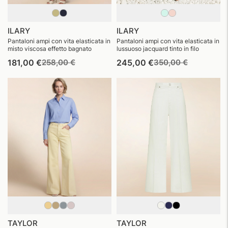
ILARY
ILARY
Pantaloni ampi con vita elasticata in
Pantaloni ampi con vita elasticata in
misto viscosa effetto bagnato
lussuoso jacquard tinto in filo
Prezzo
Prezzo
Prezzo
Prezzo
181,00 €
258,00 €
245,00 €
350,00 €
di
di
di
di
listino
vendita
listino
vendita
TAYLOR
TAYLOR