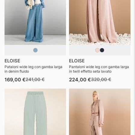
ELOISE
ELOISE
Pataloni wide leg con gamba larga
Pantaloni wide leg con gamba larga
in denim fluido
in twill effetto seta lavato
Prezzo
Prezzo
Prezzo
Prezzo
169,00 €
241,00 €
224,00 €
320,00 €
di
di
di
di
listino
vendita
listino
vendita