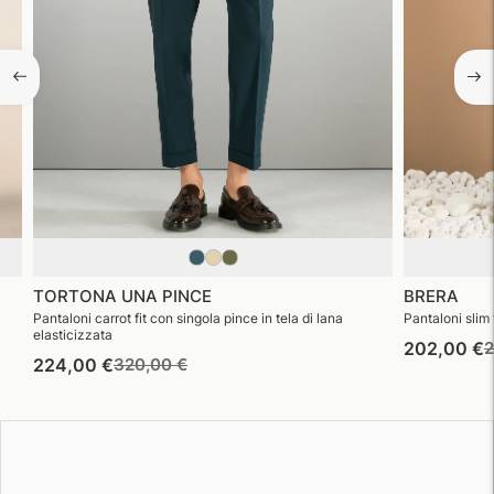
TORTONA UNA PINCE
BRERA
Pantaloni carrot fit con singola pince in tela di lana
Pantaloni slim f
elasticizzata
P
202,00 €
2
Prezzo
Prezzo
224,00 €
320,00 €
d
di
di
l
listino
vendita