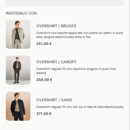
INDOSSALO CON
OVERSHIRT / BRUGES
Overshirt con tasche applicate con patta sul petto in pura
lana vergine elasticizzata tinta in filo
351,00 €
OVERSHIRT / CARDIFF
Overshirt regular fit con taschino singolo in puro lino
delavè
359,00 €
OVERSHIRT / GAND
Overshirt regular fit con full zip in tela di lana elasticizzata
371,00 €