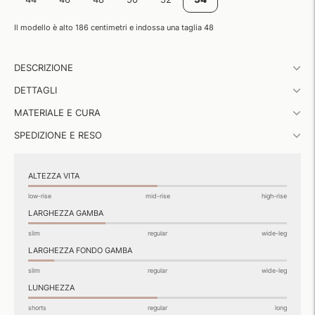
Il modello è alto 186 centimetri e indossa una taglia 48
Aggiungere
DESCRIZIONE
un
prodotto
DETTAGLI
al
carrello...
MATERIALE E CURA
SPEDIZIONE E RESO
ALTEZZA VITA
low-rise
mid-rise
high-rise
LARGHEZZA GAMBA
slim
regular
wide-leg
LARGHEZZA FONDO GAMBA
slim
regular
wide-leg
LUNGHEZZA
shorts
regular
long