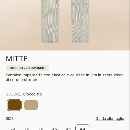
MITTE
-30%
3 PEZZI DISPONIBILI
Pantaloni tapered fit con elastico e coulisse in vita in seersucker
di cotone stretch
COLORE
Cioccolato
SIZE
Guida alle taglie
44
46
48
50
52
54