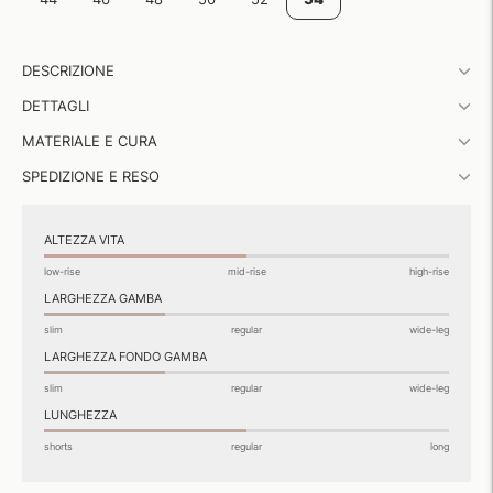
Aggiungere
DESCRIZIONE
un
prodotto
DETTAGLI
al
carrello...
MATERIALE E CURA
SPEDIZIONE E RESO
ALTEZZA VITA
low-rise
mid-rise
high-rise
LARGHEZZA GAMBA
slim
regular
wide-leg
LARGHEZZA FONDO GAMBA
slim
regular
wide-leg
LUNGHEZZA
shorts
regular
long