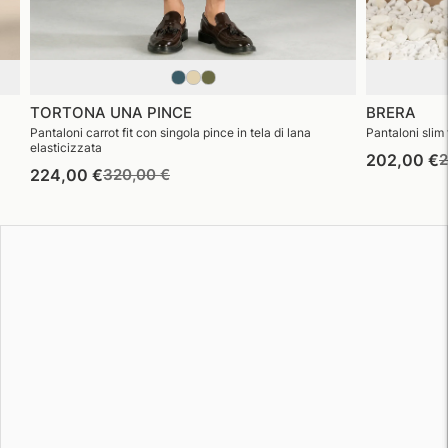
TORTONA UNA PINCE
BRERA
Pantaloni carrot fit con singola pince in tela di lana
Pantaloni slim f
elasticizzata
P
202,00 €
2
Prezzo
Prezzo
224,00 €
320,00 €
d
di
di
l
listino
vendita