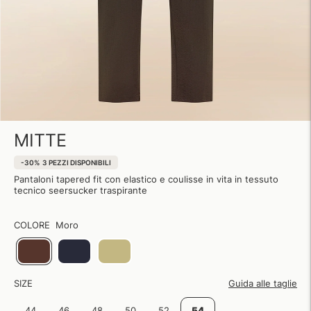
MITTE
-30%
3 PEZZI DISPONIBILI
Pantaloni tapered fit con elastico e coulisse in vita in tessuto
tecnico seersucker traspirante
COLORE
Moro
SIZE
Guida alle taglie
44
46
48
50
52
54