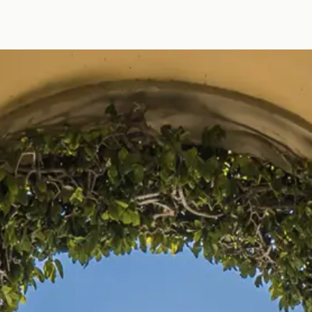
di
endita
listino
vendita