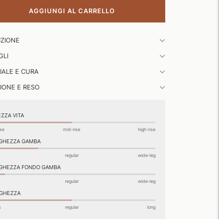
AGGIUNGI AL CARRELLO
gere
IZIONE
to
GLI
...
IALE E CURA
IONE E RESO
ZZA VITA
ise
mid-rise
high-rise
GHEZZA GAMBA
regular
wide-leg
GHEZZA FONDO GAMBA
regular
wide-leg
GHEZZA
s
regular
long