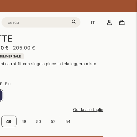
IT
TTE
Prezzo
00 €
205,00 €
di
SUMMER SALE
listino
ni carrot fit con singola pince in tela leggera misto
E
Blu
Guida alle taglie
46
48
50
52
54