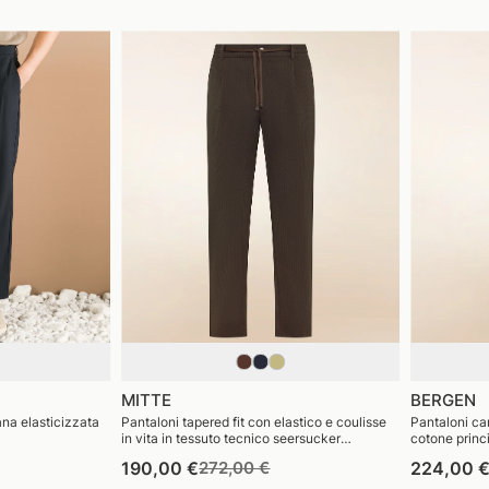
MITTE
BERGEN
lana elasticizzata
Pantaloni tapered fit con elastico e coulisse
Pantaloni car
in vita in tessuto tecnico seersucker
cotone princi
rezzo
traspirante
Prezzo
Prezzo
190,00 €
272,00 €
224,00 
di