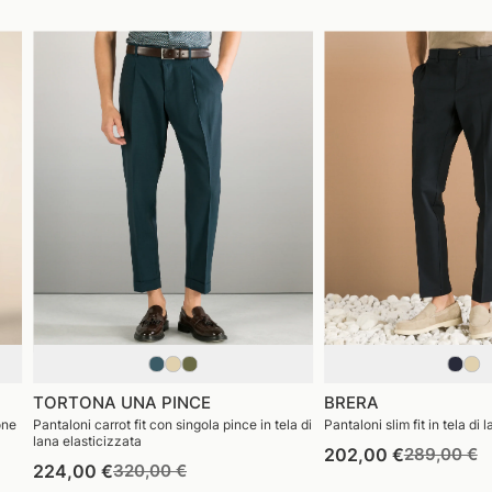
TORTONA UNA PINCE
BRERA
one
Pantaloni carrot fit con singola pince in tela di
Pantaloni slim fit in tela di 
lana elasticizzata
Prezzo
P
202,00 €
289,00 €
Prezzo
Prezzo
224,00 €
320,00 €
di
di
di