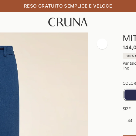
100% MADE IN ITALY
MI
Zoom
144,
immagine
-30%
Pantalo
lino
COLOR
SIZE
44