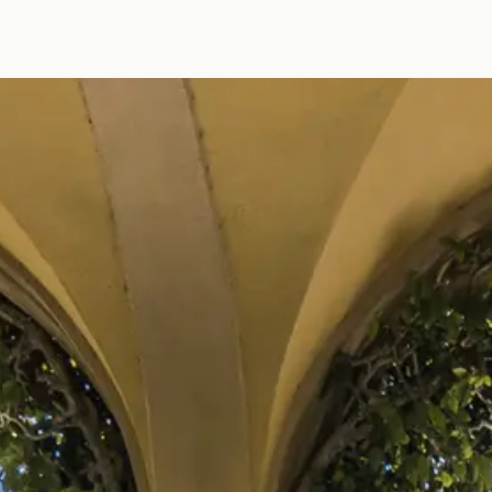
di
listino
v
listino
vendita