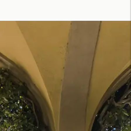
di
di
listino
vendita
listino
vendita