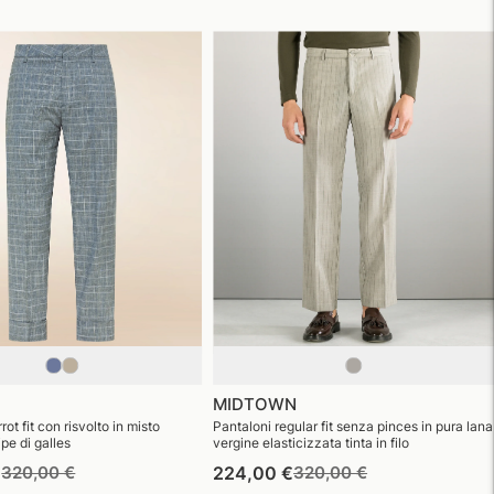
MIDTOWN
rot fit con risvolto in misto
Pantaloni regular fit senza pinces in pura lana
pe di galles
vergine elasticizzata tinta in filo
Prezzo
Prezzo
Prezzo
Prezzo
€
320,00 €
224,00 €
320,00 €
di
di