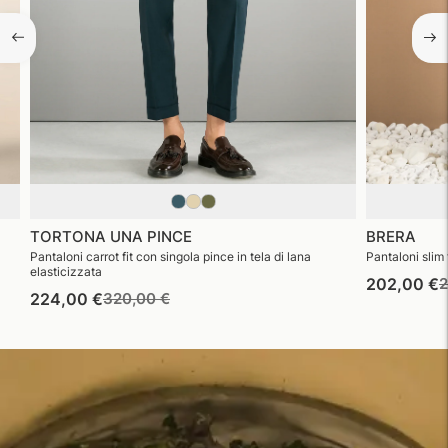
TORTONA UNA PINCE
BRERA
Pantaloni carrot fit con singola pince in tela di lana
Pantaloni slim f
elasticizzata
P
202,00 €
2
Prezzo
Prezzo
224,00 €
320,00 €
d
di
di
l
listino
vendita