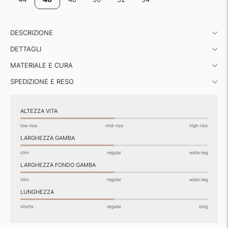
Aggiungere
DESCRIZIONE
un
prodotto
DETTAGLI
al
carrello...
MATERIALE E CURA
SPEDIZIONE E RESO
ALTEZZA VITA
low-rise
mid-rise
high-rise
LARGHEZZA GAMBA
slim
regular
wide-leg
LARGHEZZA FONDO GAMBA
slim
regular
wide-leg
LUNGHEZZA
shorts
regular
long