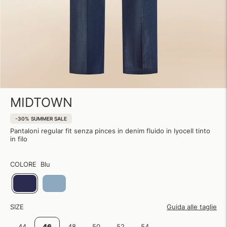
MIDTOWN
-30%
SUMMER SALE
Pantaloni regular fit senza pinces in denim fluido in lyocell tinto
in filo
COLORE
Blu
SIZE
Guida alle taglie
44
46
48
50
52
54